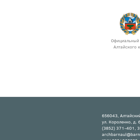
инистерство
Инспекция строительного и
Официальный 
льства и жилищно-
жилищного контроля
Алтайского 
ального хозяйства
Алтайского края
тайского края
(Минстрой)
656043, Алтайский
ул. Короленко, д. 
(3852) 371-401, 
archbarnaul@barn