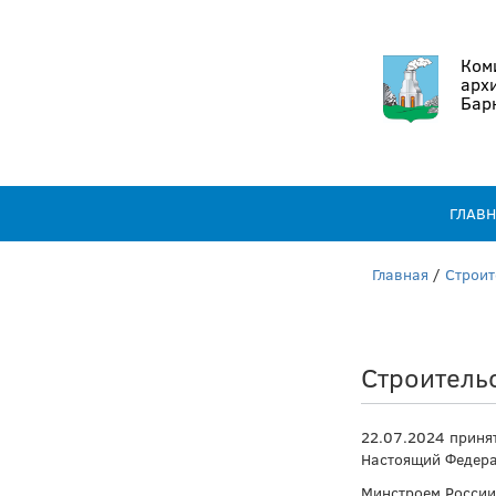
Коми
арх
Бар
ГЛАВ
Главная
/
Строит
Строительс
22.07.2024 принят
Настоящий Федерал
Минстроем России