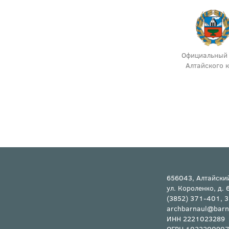
инистерство
Инспекция строительного и
Официальный 
льства и жилищно-
жилищного контроля
Алтайского 
ального хозяйства
Алтайского края
тайского края
(Минстрой)
656043, Алтайский
ул. Короленко, д. 
(3852) 371-401, 
archbarnaul@barn
ИНН 2221023289
ОГРН 102220090