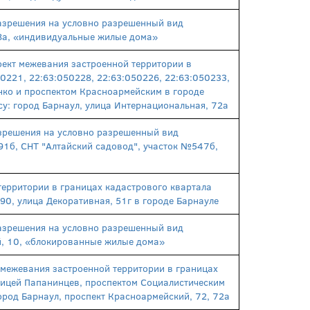
азрешения на условно разрешенный вид
38а, «индивидуальные жилые дома»
ект межевания застроенной территории в
0221, 22:63:050228, 22:63:050226, 22:63:050233,
нко и проспектом Красноармейским в городе
есу: город Барнаул, улица Интернациональная, 72а
зрешения на условно разрешенный вид
 91б, СНТ "Алтайский садовод", участок №547б,
ерритории в границах кадастрового квартала
90, улица Декоративная, 51г в городе Барнауле
азрешения на условно разрешенный вид
-й, 10, «блокированные жилые дома»
 межевания застроенной территории в границах
лицей Папанинцев, проспектом Социалистическим
ород Барнаул, проспект Красноармейский, 72, 72а