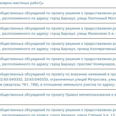
малярно-жестяных работ)»
общественных обсуждений по проекту решения о предоставлении р
, расположенного по адресу: город Барнаул, улица Понтонный Мос
общественных обсуждений по проекту решения о предоставлении р
, расположенного по адресу: город Барнаул, улица Малиновая 3-я
общественных обсуждений по проекту решения о предоставлении р
, расположенного по адресу: город Барнаул, проезд Кооперативны
общественных обсуждений по проекту решения о предоставлении р
, расположенного по адресу: город Барнаул, проспект Коммунаров
общественных обсуждений по проекту по внесению изменений в про
22:63:040332, 22:63:040333, ограниченных улицей Матросова, ули
ле (кварталы 761, 789), в отношении земельного участка по адресу
общественных обсуждений по проекту Правил землепользования и з
общественных обсуждений по проекту решения о предоставлении р
, расположенного по адресу: город Барнаул, улица Степная 3-я, 1