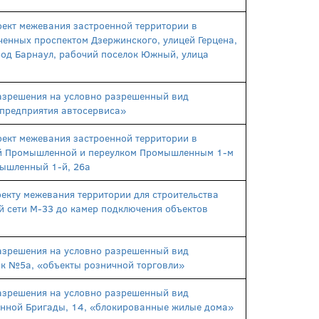
ект межевания застроенной территории в
ченных проспектом Дзержинского, улицей Герцена,
ород Барнаул, рабочий поселок Южный, улица
азрешения на условно разрешенный вид
«предприятия автосервиса»
ект межевания застроенной территории в
ей Промышленной и переулком Промышленным 1-м
омышленный 1-й, 26а
екту межевания территории для строительства
й сети М-33 до камер подключения объектов
азрешения на условно разрешенный вид
ток №5а, «объекты розничной торговли»
азрешения на условно разрешенный вид
менной Бригады, 14, «блокированные жилые дома»