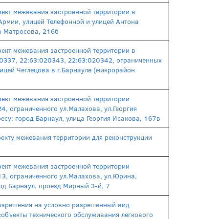
ект межевания застроенной территории в
Армии, улицей Телефонной и улицей Антона
ца Матросова, 216б
ект межевания застроенной территории в
20337, 22:63:020343, 22:63:020342, ограниченных
лицей Чеглецова в г.Барнауле (микрорайон
оект межевания застроенной территории
4, ограниченного ул.Малахова, ул.Георгия
есу: город Барнаул, улица Георгия Исакова, 167в
екту межевания территории для реконструкции
оект межевания застроенной территории
13, ограниченного ул.Малахова, ул.Юрина,
од Барнаул, проезд Мирный 3-й, 7
азрешения на условно разрешенный вид
 «объекты технического обслуживания легкового