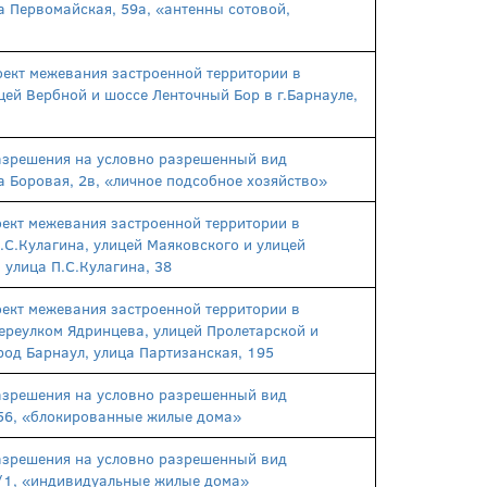
а Первомайская, 59а, «антенны сотовой,
ект межевания застроенной территории в
цей Вербной и шоссе Ленточный Бор в г.Барнауле,
азрешения на условно разрешенный вид
а Боровая, 2в, «личное подсобное хозяйство»
ект межевания застроенной территории в
.С.Кулагина, улицей Маяковского и улицей
 улица П.С.Кулагина, 38
ект межевания застроенной территории в
ереулком Ядринцева, улицей Пролетарской и
род Барнаул, улица Партизанская, 195
азрешения на условно разрешенный вид
156, «блокированные жилые дома»
азрешения на условно разрешенный вид
17/1, «индивидуальные жилые дома»