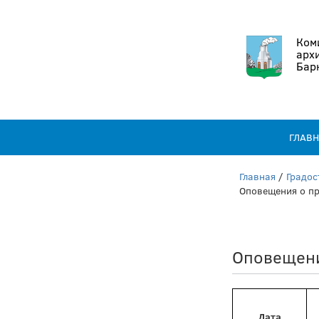
Коми
арх
Бар
ГЛАВ
Главная
/
Градос
Оповещения о пр
Оповещени
Дата